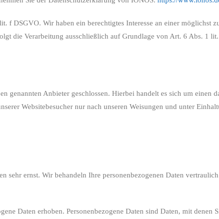
entnehmen Sie der Datenschutzerklärung von IONOS:
https://www.ionos.d
t. f DSGVO. Wir haben ein berechtigtes Interesse an einer möglichst zu
lgt die Verarbeitung ausschließlich auf Grundlage von Art. 6 Abs. 1 lit
en genannten Anbieter geschlossen. Hierbei handelt es sich um einen d
n unserer Websitebesucher nur nach unseren Weisungen und unter Einhal
ten sehr ernst. Wir behandeln Ihre personenbezogenen Daten vertraulic
ene Daten erhoben. Personenbezogene Daten sind Daten, mit denen Sie 