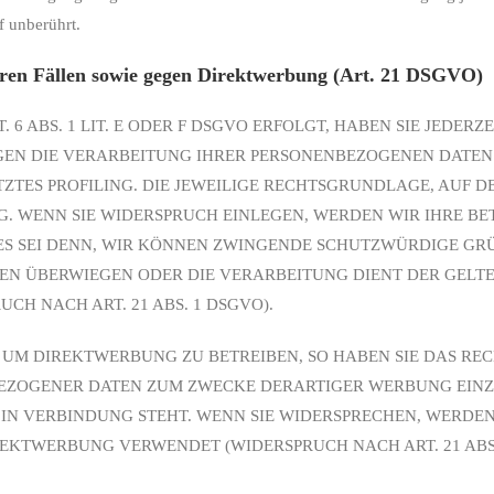
f unberührt.
ren Fällen sowie gegen Direktwerbung (Art. 21 DSGVO)
 ABS. 1 LIT. E ODER F DSGVO ERFOLGT, HABEN SIE JEDERZE
GEGEN DIE VERARBEITUNG IHRER PERSONENBEZOGENEN DATE
TZTES PROFILING. DIE JEWEILIGE RECHTSGRUNDLAGE, AUF 
. WENN SIE WIDERSPRUCH EINLEGEN, WERDEN WIR IHRE B
ES SEI DENN, WIR KÖNNEN ZWINGENDE SCHUTZWÜRDIGE GR
EITEN ÜBERWIEGEN ODER DIE VERARBEITUNG DIENT DER GE
H NACH ART. 21 ABS. 1 DSGVO).
UM DIREKTWERBUNG ZU BETREIBEN, SO HABEN SIE DAS REC
EZOGENER DATEN ZUM ZWECKE DERARTIGER WERBUNG EINZU
G IN VERBINDUNG STEHT. WENN SIE WIDERSPRECHEN, WERD
EKTWERBUNG VERWENDET (WIDERSPRUCH NACH ART. 21 ABS.