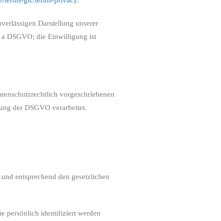
e/terms-gtc/terms-privacy
.
verlässigen Darstellung unserer
. a DSGVO; die Einwilligung ist
atenschutzrechtlich vorgeschriebenen
tung der DSGVO verarbeitet.
h und entsprechend den gesetzlichen
persönlich identifiziert werden