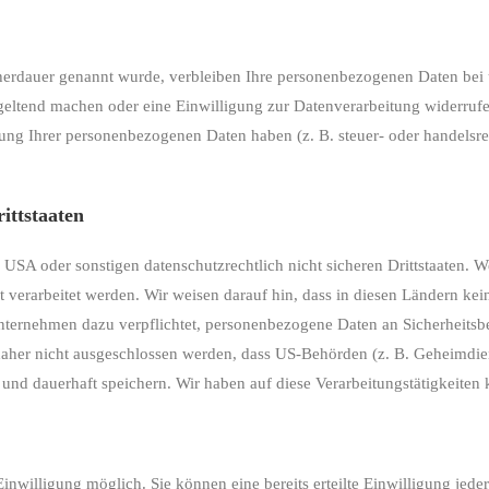
cherdauer genannt wurde, verbleiben Ihre personenbezogenen Daten bei 
 geltend machen oder eine Einwilligung zur Datenverarbeitung widerrufe
rung Ihrer personenbezogenen Daten haben (z. B. steuer- oder handelsr
ittstaaten
SA oder sonstigen datenschutzrechtlich nicht sicheren Drittstaaten. W
t verarbeitet werden. Wir weisen darauf hin, dass in diesen Ländern kei
Unternehmen dazu verpflichtet, personenbezogene Daten an Sicherheits
 daher nicht ausgeschlossen werden, dass US-Behörden (z. B. Geheimdie
d dauerhaft speichern. Wir haben auf diese Verarbeitungstätigkeiten k
inwilligung möglich. Sie können eine bereits erteilte Einwilligung jede